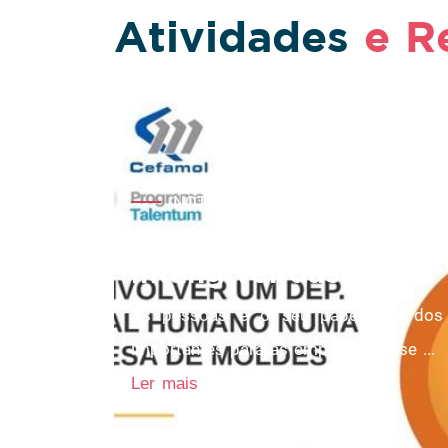
Atividades
e R
NOTÍCIAS
Capital humano é o 
intangível das ...
As pessoas e o seu papel são dos a
importantes para as empresas. Esse ...
Ler mais