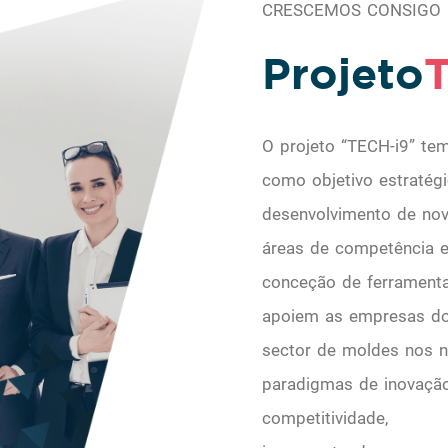
CRESCEMOS CONSIGO
Projeto
T
O projeto “TECH-i9” te
como objetivo estratég
desenvolvimento de no
áreas de competência e
conceção de ferrament
apoiem as empresas d
sector de moldes nos 
paradigmas de inovaçã
competitividade,