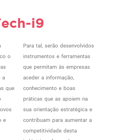
ech-i9
m
Para tal, serão desenvolvidos
ico o
instrumentos e ferramentas
vas
que permitam às empresas
 a
aceder a informação,
as que
conhecimento e boas
o
práticas que as apoiem na
novos
sua orientação estratégica e
o e
contribuam para aumentar a
competitividade desta