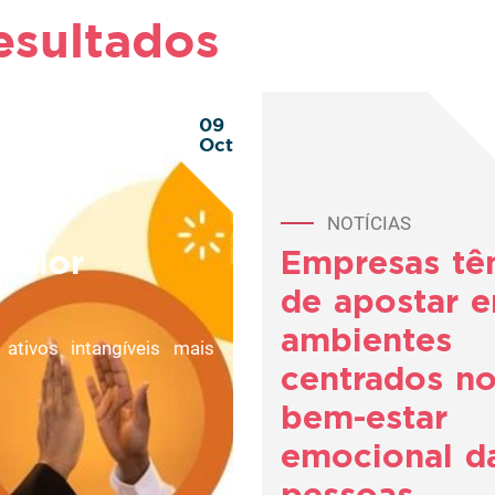
esultados
09
Oct
NOTÍCIAS
maior
Empresas t
de apostar 
ambientes
tivos intangíveis mais
centrados n
bem-estar
emocional d
pessoas