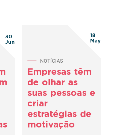
18
30
May
Jun
NOTÍCIAS
êm
Empresas têm
em
de olhar as
suas pessoas e
o
criar
estratégias de
as
motivação